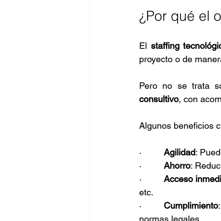
¿Por qué el 
El 
staffing tecnológi
proyecto o de manera
Pero no se trata s
consultivo
, con acom
Algunos beneficios c
·         
Agilidad
: Pued
·         
Ahorro
: Reduc
·         
Acceso inmedia
etc.
·         
Cumplimiento
normas legales.