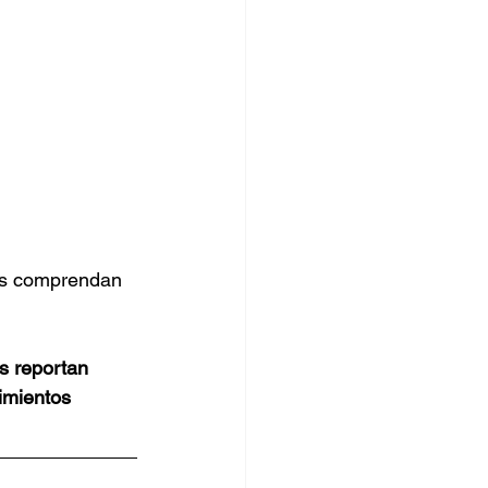
más comprendan 
s reportan 
imientos 