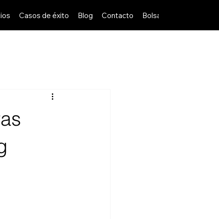
ios
Casos de éxito
Blog
Contacto
Bolsa de Trabajo
ras
g