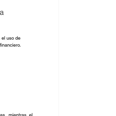
a 
 el uso de 
financiero.
, mientras el 