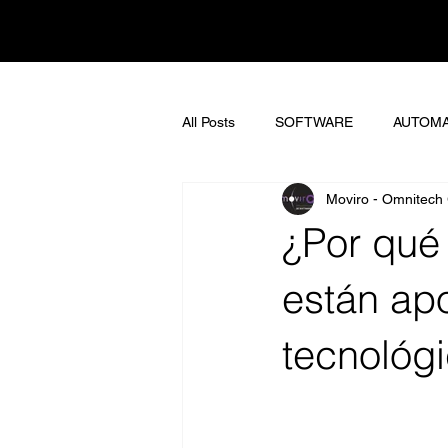
All Posts
SOFTWARE
AUTOMA
Moviro - Omnitech
¿Por qué 
están ap
tecnológ