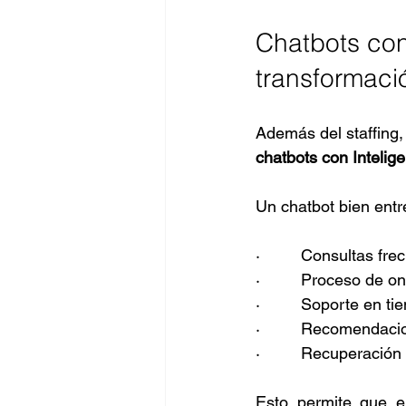
Chatbots con 
transformació
Además del staffing,
chatbots con Inteligen
Un chatbot bien ent
·         Consultas 
·         Proceso de 
·         Soporte en t
·         Recomendaci
·         Recuperació
Esto permite que e