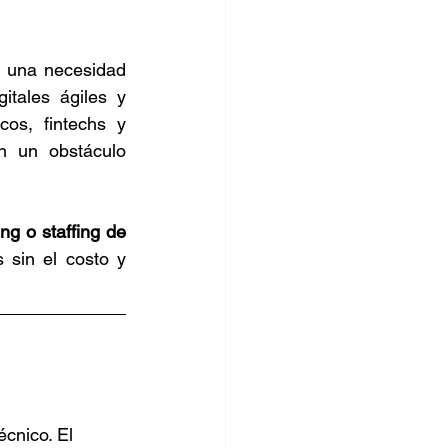
s una necesidad 
tales ágiles y 
s, fintechs y 
 un obstáculo 
ng o staffing de 
 sin el costo y 
cnico. El 