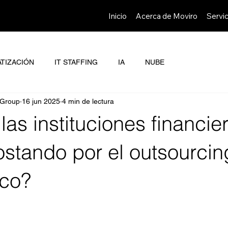
Inicio
Acerca de Moviro
Servic
TIZACIÓN
IT STAFFING
IA
NUBE
 Group
16 jun 2025
4 min de lectura
las instituciones financie
ostando por el outsourcin
ico?