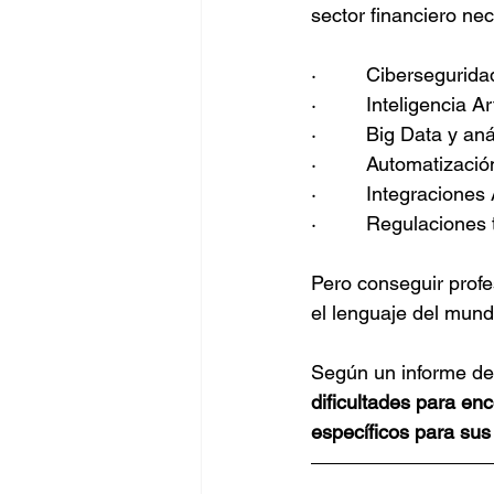
sector financiero ne
·         Cibersegurida
·         Inteligencia Ar
·         Big Data y an
·         Automatizac
·         Integraciones
·         Regulacion
Pero conseguir prof
el lenguaje del mund
Según un informe de
dificultades para en
específicos para su