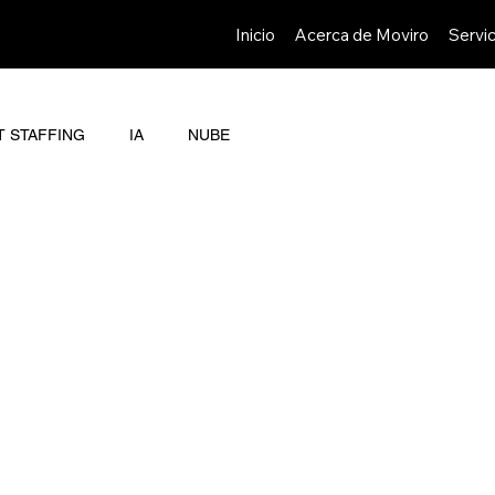
Inicio
Acerca de Moviro
Servic
T STAFFING
IA
NUBE