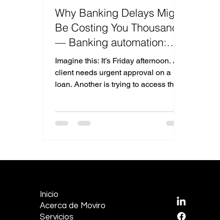
Why Banking Delays Might
Be Costing You Thousands
— Banking automation:
How AI Chatbots Can Fix It
Imagine this: It’s Friday afternoon. A
client needs urgent approval on a
loan. Another is trying to access their
savings account but...
EMPRESA
REDES S
Inicio
LinkedI
Acerca de Moviro
Facebo
Servicios