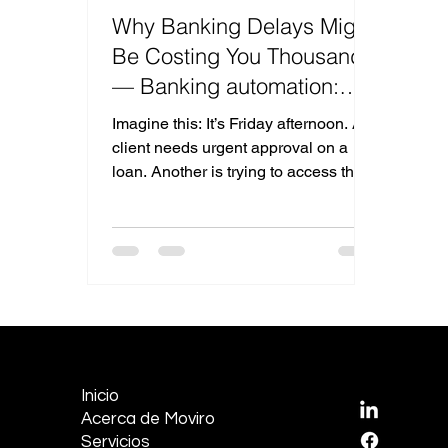
Why Banking Delays Might
Be Costing You Thousands
— Banking automation:
How AI Chatbots Can Fix It
Imagine this: It’s Friday afternoon. A
client needs urgent approval on a
loan. Another is trying to access their
savings account but...
EMPRESA
REDES S
Inicio
LinkedI
Acerca de Moviro
Facebo
Servicios