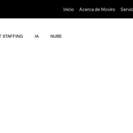
Inicio
Acerca de Moviro
Servic
T STAFFING
IA
NUBE