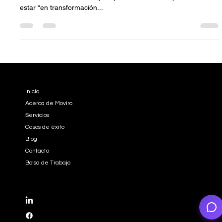
La transformación digital no es tener un software. Es
transformar la forma en que operas. Muchas empresas creen
estar “en transformación...
EMPRESA
Inicio
Acerca de Moviro
Servicios
Casos de éxito
Blog
Contacto
Bolsa de Trabajo
REDES SOCIALES
LinkedIn