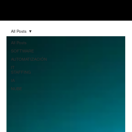
All Posts
All Posts
SOFTWARE
AUTOMATIZACIÓN
IT
STAFFING
IA
NUBE