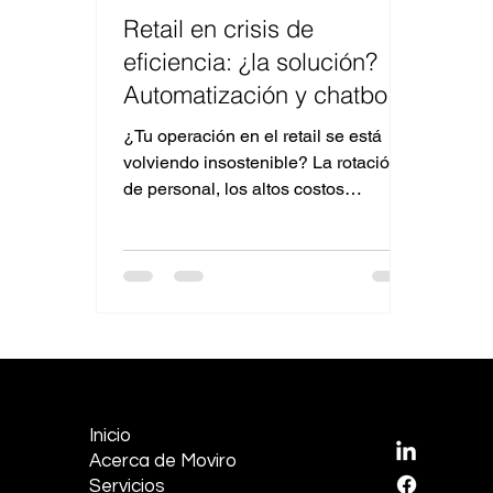
Retail en crisis de
eficiencia: ¿la solución?
Automatización y chatbots
con IA
¿Tu operación en el retail se está
volviendo insostenible? La rotación
de personal, los altos costos
operativos, la necesidad de estar...
EMPRESA
REDES S
Inicio
LinkedI
Acerca de Moviro
Facebo
Servicios