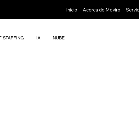
Inicio
Acerca de Moviro
Servic
T STAFFING
IA
NUBE