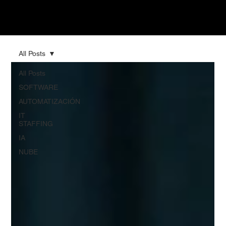
All Posts
All Posts
SOFTWARE
AUTOMATIZACIÓN
IT
STAFFING
IA
NUBE