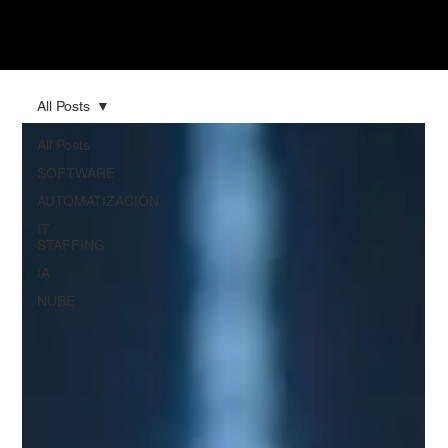
All Posts
All Posts
SOFTWARE
AUTOMATIZACIÓN
IT
STAFFING
IA
NUBE