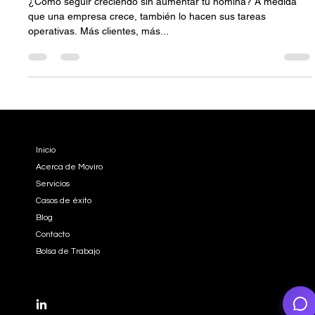
empresarial.
¿Cómo seguir creciendo sin aumentar tu nómina? A medida
que una empresa crece, también lo hacen sus tareas
operativas. Más clientes, más...
EMPRESA
Inicio
Acerca de Moviro
Servicios
Casos de éxito
Blog
Contacto
Bolsa de Trabajo
REDES SOCIALES