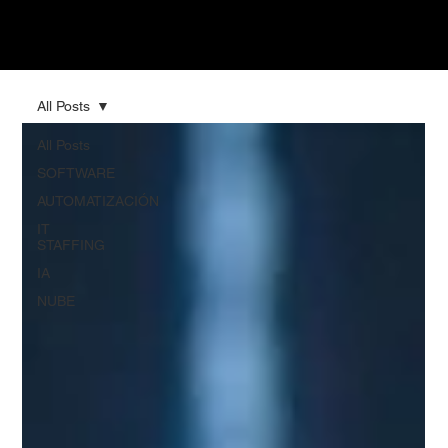
All Posts
All Posts
SOFTWARE
AUTOMATIZACIÓN
IT
STAFFING
IA
NUBE