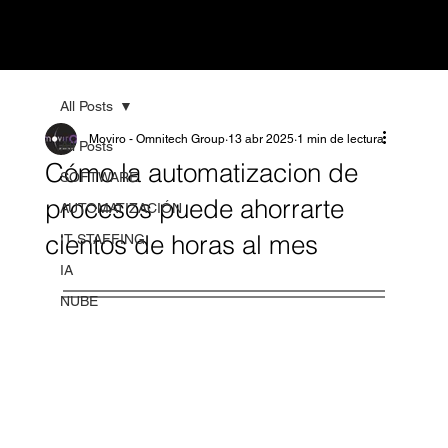
All Posts
Moviro - Omnitech Group
13 abr 2025
1 min de lectura
All Posts
Cómo la automatizacion de
SOFTWARE
procesos puede ahorrarte
AUTOMATIZACIÓN
cientos de horas al mes
IT STAFFING
IA
NUBE