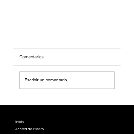
Comentarios
Escribir un comentario...
EMPRESA
Inicio
¿Por qué fracasan los proyectos de software?
Acerca de Moviro
Evita estos errores