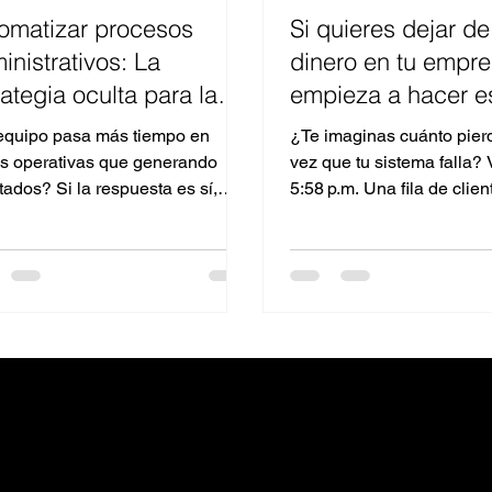
omatizar procesos
Si quieres dejar d
inistrativos: La
dinero en tu empre
rategia oculta para la
empieza a hacer e
ciencia operativa sin
equipo pasa más tiempo en
¿Te imaginas cuánto pier
tratar más personal
as operativas que generando
vez que tu sistema falla? 
tados? Si la respuesta es sí,
5:58 p.m. Una fila de clie
s desperdiciando una de las
en tu tienda física. O peor:.
res...
CONTACTO
OCIALES
contacto@moviro.mx
n
ok