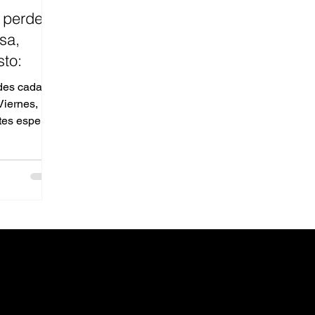
e perder
sa,
sto:
des cada
Viernes,
ntes espera
..
INFORMACIÓN JURÍDICA
Aviso de Privacidad