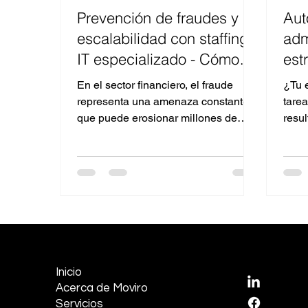
Prevención de fraudes y
Aut
escalabilidad con staffing
adm
IT especializado - Cómo
est
American Express Ahorra
efi
En el sector financiero, el fraude
¿Tu 
Más de $100 Millones al
con
representa una amenaza constante
tare
Año con IA y Talento IT
que puede erosionar millones de
resul
dólares y, lo que resulta aún más...
está
mayo
EMPRESA
REDES S
Inicio
LinkedI
Acerca de Moviro
Facebo
Servicios