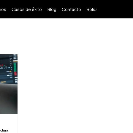
ios
Casos de éxito
Blog
Contacto
Bolsa de Trabajo
ectura