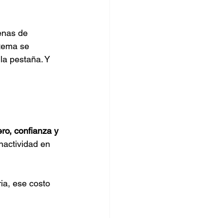
enas de 
tema se 
la pestaña. Y 
ro, confianza y 
nactividad en 
ia, ese costo 