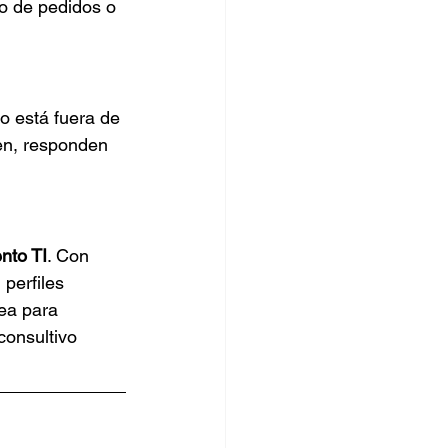
o de pedidos o 
po está fuera de 
en, responden 
ento TI
. Con 
perfiles 
ea para 
consultivo 