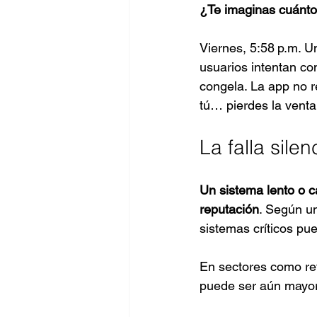
¿Te imaginas cuánto 
Viernes, 5:58 p.m. Un
usuarios intentan co
congela. La app no re
tú… pierdes la venta
La falla sile
Un sistema lento o c
reputación
. Según un
sistemas críticos pue
En sectores como reta
puede ser aún mayor