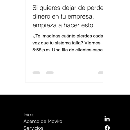
Si quieres dejar de perder
dinero en tu empresa,
empieza a hacer esto:
¿Te imaginas cuánto pierdes cada
vez que tu sistema falla? Viernes,
5:58 p.m. Una fila de clientes espera
en tu tienda física. O peor:...
EMPRESA
REDES S
Inicio
LinkedI
Acerca de Moviro
Facebo
Servicios