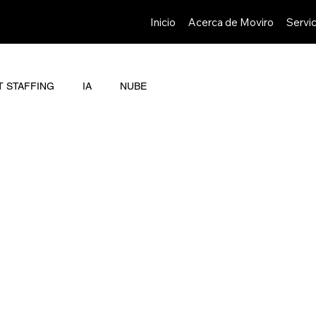
Inicio
Acerca de Moviro
Servic
T STAFFING
IA
NUBE