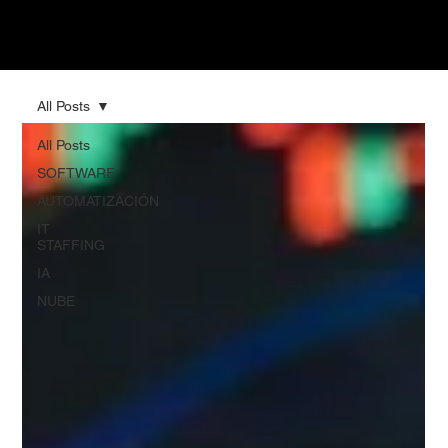
All Posts
All Posts
SOFTWARE
AUTOMATIZACIÓN
IT
STAFFING
IA
NUBE