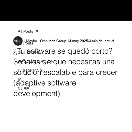
All Posts
Moviro - Omnitech Group
14 may 2025
3 min de lectura
All Posts
¿Tu software se quedó corto?
SOFTWARE
Señales de que necesitas una
AUTOMATIZACIÓN
solución escalable para crecer
IT STAFFING
IA
(adaptive software
NUBE
development)