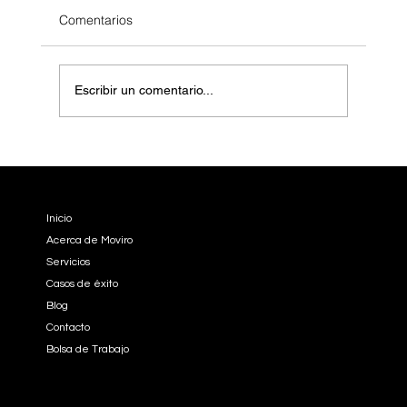
Comentarios
Escribir un comentario...
Cómo los Chatbots impulsados por IA
están revolucionando la atención al
EMPRESA
cliente B2B con empresas de Inteligencia
Artificial
Inicio
Acerca de Moviro
Servicios
Casos de éxito
Blog
Contacto
Bolsa de Trabajo
REDES SOCIALES